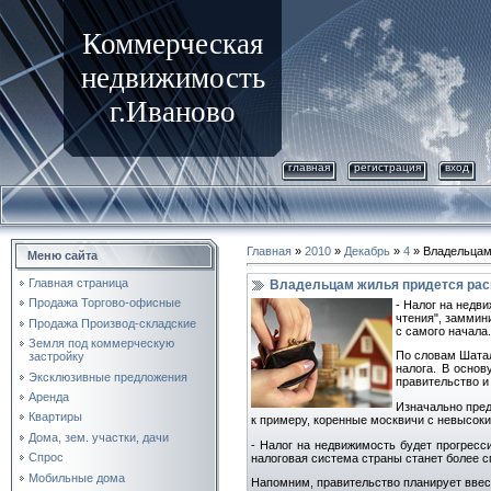
Коммерческая
недвижимость
г.Иваново
главная
регистрация
вход
Главная
»
2010
»
Декабрь
»
4
» Владельцам
Меню сайта
Главная страница
Владельцам жилья придется ра
Продажа Торгово-офисные
- Налог на недв
чтения", заммин
Продажа Производ-складские
с самого начала.
Земля под коммерческую
По словам Шатал
застройку
налога. В основ
Эксклюзивные предложения
правительство и
Аренда
Изначально пред
Квартиры
к примеру, коренные москвичи с невысок
Дома, зем. участки, дачи
- Налог на недвижимость будет прогресс
Спрос
налоговая система страны станет более с
Мобильные дома
Напомним, правительство планирует ввест