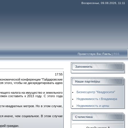
Воскресенье, 09.08.2026, 11:11
Приветствую Вас
Гость
|
RSS
Запомнить
17:55
а экономической конференции "Гайдаровские
Наши партнёры
ля этого, чтобы не дискредитировать идею
Бизнесцентр "Квадросити"
ующего налога на имущество и земельного
жен составить к 2013 году. С этого года
Недвижимость г.Владимира
Недвижимость и цены
сти квадратных метров. Но в этом случае,
ся иначе, чем социальное. В этом случае
Статистика
рий граждан.
Онлайн всего:
1