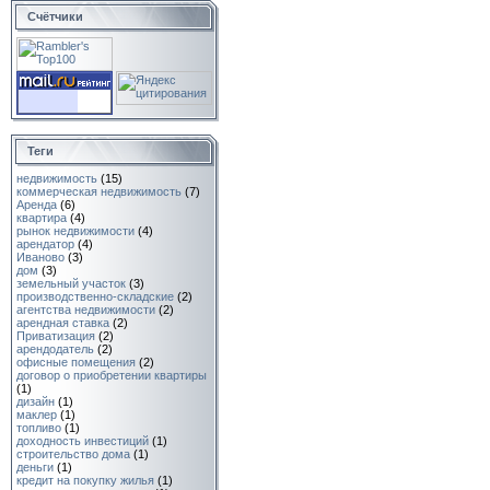
Счётчики
Теги
недвижимость
(15)
коммерческая недвижимость
(7)
Аренда
(6)
квартира
(4)
рынок недвижимости
(4)
арендатор
(4)
Иваново
(3)
дом
(3)
земельный участок
(3)
производственно-складские
(2)
агентства недвижимости
(2)
арендная ставка
(2)
Приватизация
(2)
арендодатель
(2)
офисные помещения
(2)
договор о приобретении квартиры
(1)
дизайн
(1)
маклер
(1)
топливо
(1)
доходность инвестиций
(1)
cтрoитeльcтвo домa
(1)
деньги
(1)
кредит на покупку жилья
(1)