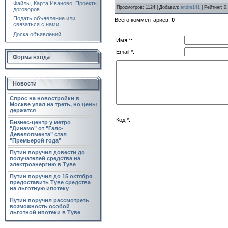
Файлы, Карта Иваново, Проекты
Просмотров
: 1124 |
Добавил
:
andre141
|
Рейтинг
: 0
договоров
Подать объявление или
Всего комментариев
:
0
связаться с нами
Доска объявлений
Имя *:
Email *:
Форма входа
Новости
Спрос на новостройки в
Москве упал на треть, но цены
держатся
Код *:
Бизнес-центр у метро
"Динамо" от "Галс-
Девелопмента" стал
"Премьерой года"
Путин поручил довести до
получателей средства на
электроэнергию в Туве
Путин поручил до 15 октября
предоставить Туве средства
на льготную ипотеку
Путин поручил рассмотреть
возможность особой
льготной ипотеки в Туве