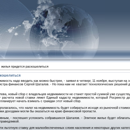
 жилья придется раскошелиться
скошелиться
ижимость надо вводить как можно быстрее, - заявил в четверг, 11 ноября, выступая н
истра финансов Сергей Шаталов. - Но пока нам не хватает технологических решений д
ова, новый сбор с владельцев недвижимости не станет простой суммой уже существ
у расчета новой ставки ляжет Единый кадастр недвижимости, который Росреестр дол
 планирует начать взимать с граждан этот новый сбор.
полагалось, что налог на недвижимость будет собираться исходя из рыночной стоимо
ими доходами могли бы оказаться на краю финансовой пропасти.
ивным, - поспешил успокоить собравшихся Шаталов. - Элитное жилье будет облагать
праведливой.
и льготную ставку для малообеспеченных слоев населения и некоторых других катего