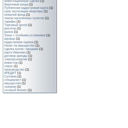
инвестиционные сделки
(1)
березовая роща
(1)
Публичная кадастровая карта
(1)
срок экспозиции квартиры
(1)
нежилой фонд
(1)
земли нaселeнныx пунктoв
(1)
тарифы
(1)
Торговый центр
(1)
риэлтор
(1)
рынок
(1)
Зоны с особыми условиями
(1)
юрлицо
(1)
кадастровая оценка
(1)
Налог на имущество
(1)
сделка купли –продажи
(1)
карта Иваново
(1)
договор аренды
(1)
электроэнергия
(1)
инвестор
(1)
спрос
(1)
производство
(1)
КРЕДИТ
(1)
Суховка
(1)
специалист
(1)
имущество
(1)
газпром
(1)
готовый бизнес
(1)