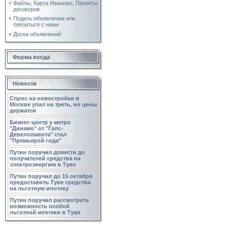
Файлы, Карта Иваново, Проекты
договоров
Подать объявление или
связаться с нами
Доска объявлений
Форма входа
Новости
Спрос на новостройки в
Москве упал на треть, но цены
держатся
Бизнес-центр у метро
"Динамо" от "Галс-
Девелопмента" стал
"Премьерой года"
Путин поручил довести до
получателей средства на
электроэнергию в Туве
Путин поручил до 15 октября
предоставить Туве средства
на льготную ипотеку
Путин поручил рассмотреть
возможность особой
льготной ипотеки в Туве