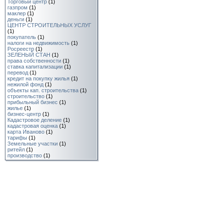
Торговый центр
(1)
газпром
(1)
маклер
(1)
деньги
(1)
ЦЕНТР СТРОИТЕЛЬНЫХ УСЛУГ
(1)
покупатель
(1)
налоги на недвижимость
(1)
Росреестр
(1)
ЗЕЛЕНЫЙ СТАН
(1)
права собственности
(1)
ставка капитализации
(1)
перевод
(1)
кредит на покупку жилья
(1)
нежилой фонд
(1)
объекты кап. строительства
(1)
cтpoитeльство
(1)
прибыльный бизнес
(1)
жилье
(1)
бизнес-центр
(1)
Кадастровое деление
(1)
кадастровая оценка
(1)
карта Иваново
(1)
тарифы
(1)
Земельные участки
(1)
ритейл
(1)
производство
(1)