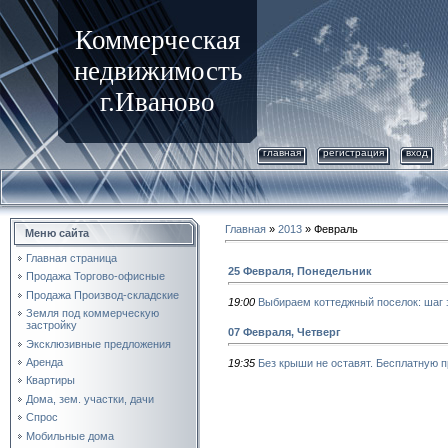
Коммерческая
недвижимость
г.Иваново
главная
регистрация
вход
Главная
»
2013
»
Февраль
Меню сайта
Главная страница
25 Февраля, Понедельник
Продажа Торгово-офисные
Продажа Производ-складские
19:00
Выбираем коттеджный поселок: шаг 
Земля под коммерческую
застройку
07 Февраля, Четверг
Эксклюзивные предложения
Аренда
19:35
Без крыши не оставят. Бесплатную п
Квартиры
Дома, зем. участки, дачи
Спрос
Мобильные дома