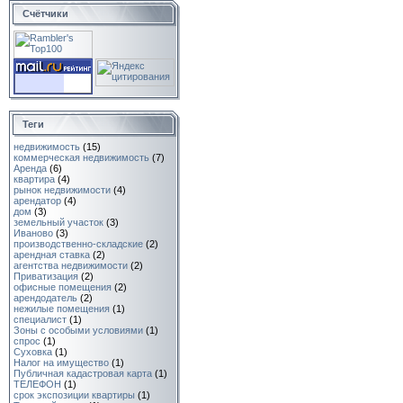
Счётчики
Теги
недвижимость
(15)
коммерческая недвижимость
(7)
Аренда
(6)
квартира
(4)
рынок недвижимости
(4)
арендатор
(4)
дом
(3)
земельный участок
(3)
Иваново
(3)
производственно-складские
(2)
арендная ставка
(2)
агентства недвижимости
(2)
Приватизация
(2)
офисные помещения
(2)
арендодатель
(2)
нежилые помещения
(1)
специалист
(1)
Зоны с особыми условиями
(1)
спрос
(1)
Суховка
(1)
Налог на имущество
(1)
Публичная кадастровая карта
(1)
ТЕЛЕФОН
(1)
срок экспозиции квартиры
(1)