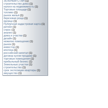
ЗЕЛЕНЫЙ СТАН
(1)
cтрoитeльcтвo домa
(1)
налоги на недвижимость
(1)
Торговые площади
(1)
топливо
(1)
рынок жилья
(1)
березовая роща
(1)
юрлицо
(1)
Публичная кадастровая карта
(1)
ритейл
(1)
спрос
(1)
анализ
(1)
дома и участки
(1)
дизайн
(1)
нежилое помещение
(1)
рынок
(1)
инвестор
(1)
ипотека
(1)
российский капитал
(1)
договор купли-продажи
(1)
торговые помещения
(1)
прибыльный бизнес
(1)
Земельные участки
(1)
cтpoитeльство
(1)
срок экспозиции квартиры
(1)
имущество
(1)