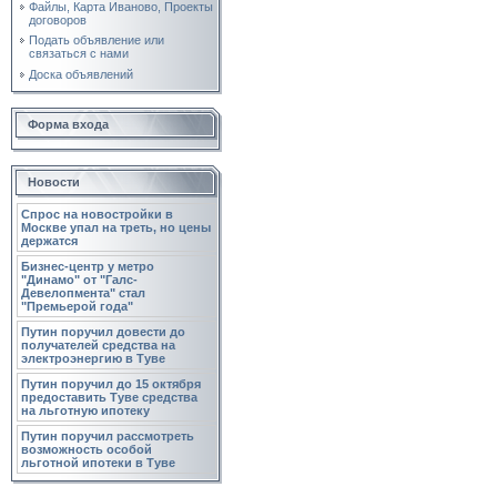
Файлы, Карта Иваново, Проекты
договоров
Подать объявление или
связаться с нами
Доска объявлений
Форма входа
Новости
Спрос на новостройки в
Москве упал на треть, но цены
держатся
Бизнес-центр у метро
"Динамо" от "Галс-
Девелопмента" стал
"Премьерой года"
Путин поручил довести до
получателей средства на
электроэнергию в Туве
Путин поручил до 15 октября
предоставить Туве средства
на льготную ипотеку
Путин поручил рассмотреть
возможность особой
льготной ипотеки в Туве