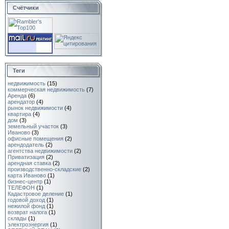
Счётчики
Теги
недвижимость
(15)
коммерческая недвижимость
(7)
Аренда
(6)
арендатор
(4)
рынок недвижимости
(4)
квартира
(4)
дом
(3)
земельный участок
(3)
Иваново
(3)
офисные помещения
(2)
арендодатель
(2)
агентства недвижимости
(2)
Приватизация
(2)
арендная ставка
(2)
производственно-складские
(2)
карта Иваново
(1)
бизнес-центр
(1)
ТЕЛЕФОН
(1)
Кадастровое деление
(1)
годовой доход
(1)
нежилой фонд
(1)
возврат налога
(1)
склады
(1)
электроэнергия
(1)