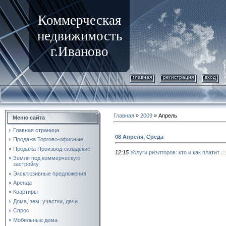
Коммерческая
недвижимость
г.Иваново
главная
регистрация
вход
Главная
»
2009
»
Апрель
Меню сайта
Главная страница
08 Апреля, Среда
Продажа Торгово-офисные
Продажа Производ-складские
12:15
Услуги риэлторов: кто и как платит
(2
Земля под коммерческую
застройку
Эксклюзивные предложения
Аренда
Квартиры
Дома, зем. участки, дачи
Спрос
Мобильные дома