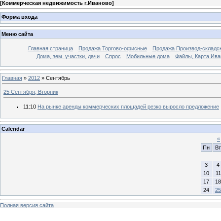
[
Коммерческая недвижимость г.Иваново
]
Форма входа
Меню сайта
Главная страница
Продажа Торгово-офисные
Продажа Производ-складс
Дома, зем. участки, дачи
Спрос
Мобильные дома
Файлы, Карта Ива
Главная
»
2012
»
Сентябрь
25 Сентября, Вторник
11:10
На рынке аренды коммерческих площадей резко выросло предложение
Calendar
«
Пн
Вт
3
4
10
11
17
18
24
25
Полная версия сайта