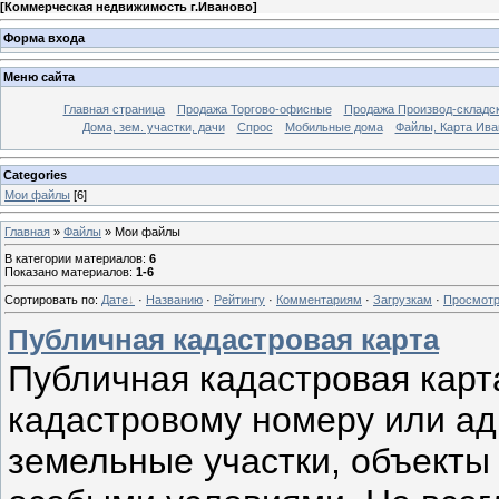
[
Коммерческая недвижимость г.Иваново
]
Форма входа
Меню сайта
Главная страница
Продажа Торгово-офисные
Продажа Производ-складс
Дома, зем. участки, дачи
Спрос
Мобильные дома
Файлы, Карта Ива
Categories
Мои файлы
[6]
Главная
»
Файлы
» Мои файлы
В категории материалов
:
6
Показано материалов
:
1-6
Сортировать по
:
Дате
·
Названию
·
Рейтингу
·
Комментариям
·
Загрузкам
·
Просмот
Публичная кадастровая карта
Публичная кадастровая карта
кадастровому номеру или ад
земельные участки, объекты 