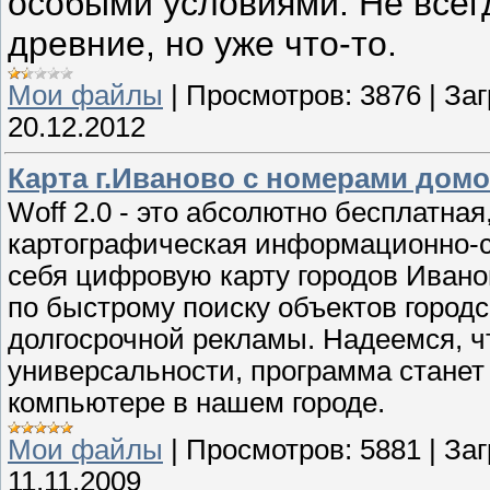
особыми условиями. Не всегд
древние, но уже что-то.
Мои файлы
|
Просмотров:
3876
|
Заг
20.12.2012
Карта г.Иваново с номерами дом
Woff 2.0 - это абсолютно бесплатна
картографическая информационно-с
себя цифровую карту городов Иван
по быстрому поиску объектов горо
долгосрочной рекламы. Надеемся, ч
универсальности, программа стане
компьютере в нашем городе.
Мои файлы
|
Просмотров:
5881
|
Заг
11.11.2009