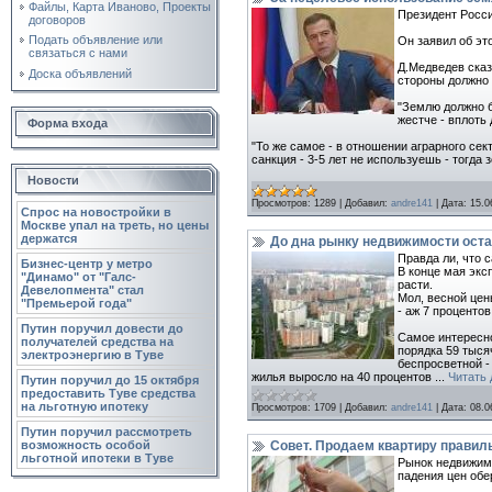
Файлы, Карта Иваново, Проекты
Президент Росси
договоров
Подать объявление или
Он заявил об эт
связаться с нами
Д.Медведев сказ
Доска объявлений
стороны должно 
"Землю должно б
жестче - вплоть 
Форма входа
"То же самое - в отношении аграрного сек
санкция - 3-5 лет не используешь - тогда 
Новости
Просмотров:
1289
|
Добавил:
andre141
|
Дата:
15.0
Спрос на новостройки в
Москве упал на треть, но цены
держатся
До дна рынку недвижимости оста
Правда ли, что 
Бизнес-центр у метро
В конце мая экс
"Динамо" от "Галс-
расти.
Девелопмента" стал
Мол, весной цены
"Премьерой года"
- аж 7 проценто
Путин поручил довести до
Самое интересно
получателей средства на
порядка 59 тыся
электроэнергию в Туве
беспросветной -
жилья выросло на 40 процентов
...
Читать
Путин поручил до 15 октября
предоставить Туве средства
на льготную ипотеку
Просмотров:
1709
|
Добавил:
andre141
|
Дата:
08.0
Путин поручил рассмотреть
Совет. Продаем квартиру правил
возможность особой
льготной ипотеки в Туве
Рынок недвижимо
падения цен об