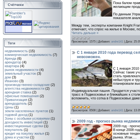
Пока балом прав
Счётчики
желающим прода
По данным Управ
показателя анал
Между тем, эксперты компании Knight Fr
отмечает, что спрос на жилье в Москве, 
Читать дальше »
Просмотров:
1575
|
Добавил:
andre141
|
Дата:
25.0
Теги
недвижимость
(15)
С 1 января 2010 года перевод с
коммерческая недвижимость
(7)
невозможен.
Аренда
(6)
арендатор
(4)
квартира
(4)
С 1 января 2010
рынок недвижимости
(4)
Сейчас такие у
земельный участок
(3)
стать привлекат
дом
(3)
небыструю и тру
Иваново
(3)
планировали вы
производственно-складские
(2)
агентства недвижимости
(2)
Индивидуальная пашня. Продается участок
арендная ставка
(2)
трасс в Подмосковье и ближайших к столи
офисные помещения
(2)
вспомнить, что сотка в Подмосковье даже
Приватизация
(2)
арендодатель
(2)
Цены
(1)
Просмотров:
6508
|
Добавил:
andre141
|
Дата:
13.0
земли нaселeнныx пунктoв
(1)
годовой доход
(1)
Зоны с особыми условиями
(1)
2009 год - прогноз рынка недвиж
доходность инвестиций
(1)
2009 год - прог
инвестиционные сделки
(1)
В конце 2008 го
покупатель
(1)
основные тенден
кредит на покупку жилья
(1)
рынка. Итак….
дома и участки
(1)