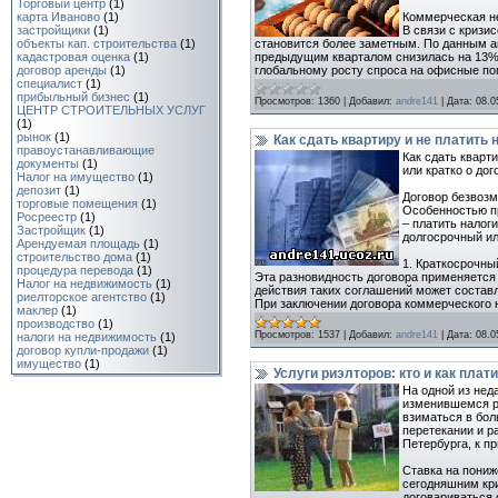
Торговый центр
(1)
Коммерческая н
карта Иваново
(1)
В связи с кризи
застройщики
(1)
становится более заметным. По данным аг
объекты кап. строительства
(1)
предыдущим кварталом снизилась на 13%.
кадастровая оценка
(1)
глобальному росту спроса на офисные п
договор аренды
(1)
специалист
(1)
прибыльный бизнес
(1)
Просмотров:
1360
|
Добавил:
andre141
|
Дата:
08.0
ЦЕНТР СТРОИТЕЛЬНЫХ УСЛУГ
(1)
рынок
(1)
Как сдать квартиру и не платить 
правоустанавливающие
Как сдать кварт
документы
(1)
или кратко о до
Налог на имущество
(1)
депозит
(1)
Договор безвозм
торговые помещения
(1)
Особенностью пр
Росреестр
(1)
– платить налог
Застройщик
(1)
долгосрочный ил
Арендуемая площадь
(1)
cтрoитeльcтвo домa
(1)
1. Краткосрочны
процедура перевода
(1)
Эта разновидность договора применяется 
Налог на недвижимость
(1)
действия таких соглашений может составл
риелторское агентство
(1)
При заключении договора коммерческого
маклер
(1)
производство
(1)
Просмотров:
1537
|
Добавил:
andre141
|
Дата:
08.0
налоги на недвижимость
(1)
договор купли-продажи
(1)
имущество
(1)
Услуги риэлторов: кто и как плати
На одной из нед
изменившемся ры
взиматься в бол
перетекании и р
Петербурга, к п
Ставка на пониж
сегодняшним кри
договариваться 