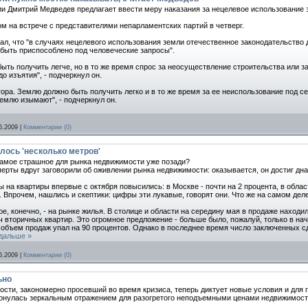
и Дмитрий Медведев предлагает ввести меру наказания за нецелевое использование з
ом на встрече с представителями непарламентских партий в четверг.
ал, что "в случаях нецелевого использования земли отечественное законодательство 
быть приспособлено под человеческие запросы".
ыть получить легче, но в то же время спрос за неосуществление строительства или 
до изъятия", - подчеркнул он.
тора. Землю должно быть получить легко и в то же время за ее неиспользование под с
землю изымают", - подчеркнул он.
6.2009
|
Комментарии (0)
лось 'несколько метров'
самое страшное для рынка недвижимости уже позади?
перты вдруг заговорили об оживлении рынка недвижимости: оказывается, он достиг дна 
 на квартиры впервые с октября повысились: в Москве - почти на 2 процента, в области
в. Впрочем, нашлись и скептики: цифры эти лукавые, говорят они. Что же на самом де
е, конечно, - на рынке жилья. В столице и области на середину мая в продаже находи
ч вторичных квартир. Это огромное предложение - больше было, пожалуй, только в нач
 объем продаж упал на 90 процентов. Однако в последнее время число заключенных сд
 дальше »
6.2009
|
Комментарии (0)
ьно
сти, закономерно просевший во время кризиса, теперь диктует новые условия и для п
ернулась зеркальным отражением для разогретого неподъемными ценами недвижимост