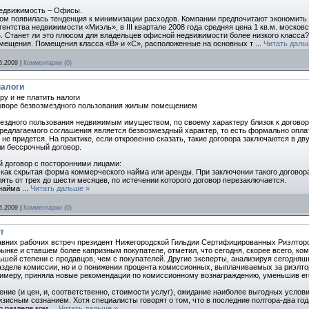
едвижимость – Офисы.
сом появилась тенденция к минимизации расходов. Компании предпочитают экономить 
ентства недвижимости «Миэль», в III квартале 2008 года средняя цена 1 кв.м. москов
 Станет ли это плюсом для владельцев офисной недвижимости более низкого класса? 
омещения. Помещения класса «В» и «С», расположенные на основных т
...
Читать даль
5.2009
|
Комментарии (0)
налоги
иру и не платить налоги
говоре безвозмездного пользования жилым помещением
ездного пользования недвижимым имуществом, по своему характеру близок к догово
едлагаемого соглашения является безвозмездный характер, то есть формально оплата
и не придется. На практике, если откровенно сказать, такие договора заключаются в дв
и бессрочный договор.
й договор с посторонними лицами:
как скрытая форма коммерческого найма или аренды. При заключении такого договора 
ять от трех до шести месяцев, по истечении которого договор перезаключается.
 найма
...
Читать дальше »
5.2009
|
Комментарии (0)
т
авних рабочих встреч президент Нижегородской Гильдии Сертифицированных Риэлторо
нке и ставшем более капризным покупателе, отметил, что сегодня, скорее всего, ком
ьшей степени с продавцов, чем с покупателей. Другие эксперты, анализируя сегодняшн
азделе комиссии, но и о понижении процента комиссионных, выплачиваемых за риэлто
римеру, приняла новые рекомендации по комиссионному вознаграждению, уменьшив его
ение (и цен, и, соответственно, стоимости услуг), ожидание наиболее выгодных услов
зисным сознанием. Хотя специалисты говорят о том, что в последние полтора-два го
о разделе ком
...
Читать дальше »