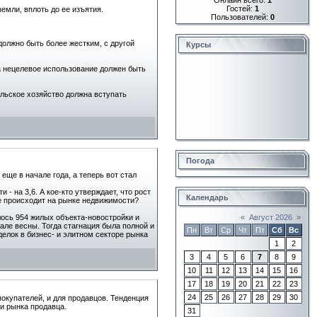
Гостей:
1
емли, вплоть до ее изъятия.
Пользователей:
0
должно быть более жестким, с другой
Курсы
за нецелевое использование должен быть
ельское хозяйство должна вступать
Погода
еще в начале года, а теперь вот стал
 - на 3,6. А кое-кто утверждает, что рост
Календарь
ле происходит на рынке недвижимости?
лось 954 жилых объекта-новостройки и
«
Август 2026
»
але весны. Тогда стагнация была полной и
Пн
Вт
Ср
Чт
Пт
Сб
Вс
елок в бизнес- и элитном секторе рынка
1
2
3
4
5
6
7
8
9
10
11
12
13
14
15
16
17
18
19
20
21
22
23
24
25
26
27
28
29
30
окупателей, и для продавцов. Тенденция
и рынка продавца.
31