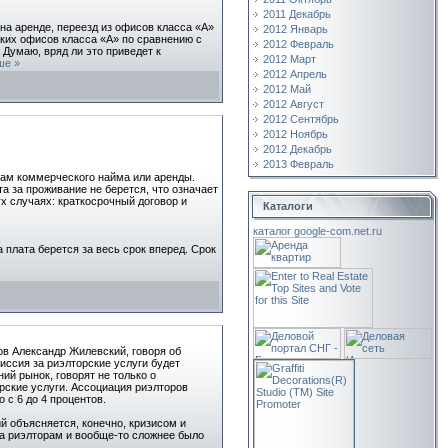
2011 Декабрь
на аренде, переезд из офисов класса «А»
2012 Январь
ских офисов класса «А» по сравнению с
2012 Февраль
Думаю, вряд ли это приведет к
2012 Март
ше »
2012 Апрель
2012 Май
2012 Август
2012 Сентябрь
2012 Ноябрь
2012 Декабрь
2013 Февраль
рам коммерческого найма или аренды.
 за проживание не берется, что означает
ух случаях: краткосрочный договор и
Каталоги
каталог google-com.net.ru
плата берется за весь срок вперед. Срок
в Александр Жилевский, говоря об
иссия за риэлторские услуги будет
ий рынок, говорят не только о
рские услуги. Ассоциация риэлторов
 с 6 до 4 процентов.
ий объясняется, конечно, кризисом и
да риэлторам и вообще-то сложнее было