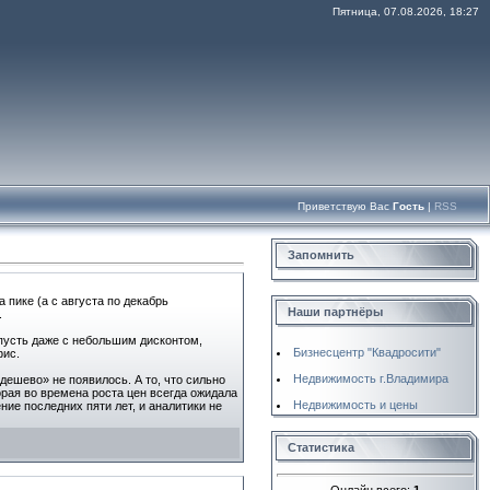
Пятница, 07.08.2026, 18:27
Приветствую Вас
Гость
|
RSS
Запомнить
 пике (а с августа по декабрь
Наши партнёры
.
 пусть даже с небольшим дисконтом,
Бизнесцентр "Квадросити"
фис.
Недвижимость г.Владимира
дешево» не появилось. А то, что сильно
орая во времена роста цен всегда ожидала
Недвижимость и цены
ние последних пяти лет, и аналитики не
Статистика
Онлайн всего:
1