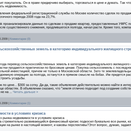
ит покупатель. Он в праве придирчиво выбирать, торговаться в цене и думать. Так чт
ть недвижимость.
ления федеральной регистрационной службы по Москве количество сделок по продаже
огичного периода 2008 года на 23,7%.
ank проанализировали данные по сделкам о продаже квартир, предоставленные УФРС п
после существенного снижения, продлившегося полгода, начал расти. Кроме того, комп
5.2009
|
Комментарии (0)
ельскохозяйственных земель в категорию индивидуального жилищного стр
 года перевод сельскохозяйственных земель в категорию индивидуального жилищного
частки продаются практически по бросовым ценам. Покупка сельхозземель с послед
ельной инвестицией, причем не только в Московской области. Зато те землевладельцы
доемкую операцию за полгода, останутся в прямом смысле на бобах. Им придется расти
строить усадьбы.
 по цене... $300 за сотку. Да-да, такие объявления действительно можно найти в инт
це областях. В объявлении сказано, что "земля отлично подходит под создание собств
 не на
...
Читать дальше »
5.2009
|
Комментарии (1)
имости в условиях кризиса
ноз рынка недвижимости в условиях кризиса
да стремительно развивающийся финансовый кризис подкосил буквально все рынки, к
ции на рынке в настоящий момент, и каковы перспективы?Этот вопрос, думаю, задают