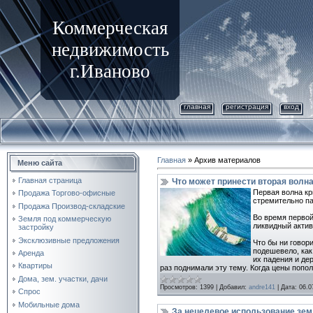
Коммерческая
недвижимость
г.Иваново
главная
регистрация
вход
Главная
»
Архив материалов
Меню сайта
Главная страница
Что может принести вторая волна
Первая волна кр
Продажа Торгово-офисные
стремительно па
Продажа Производ-складские
Во время первой
Земля под коммерческую
ликвидный актив
застройку
Эксклюзивные предложения
Что бы ни говор
подешевело, как
Аренда
их падения и де
Квартиры
раз поднимали эту тему. Когда цены попол
Дома, зем. участки, дачи
Просмотров:
1399
|
Добавил:
andre141
|
Дата:
06.0
Спрос
Мобильные дома
За нецелевое использование зем