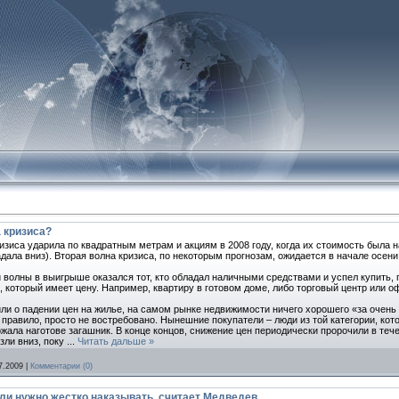
 кризиса?
изиса ударила по квадратным метрам и акциям в 2008 году, когда их стоимость была на
дала вниз). Вторая волна кризиса, по некоторым прогнозам, ожидается в начале осени
 волны в выигрыше оказался тот, кто обладал наличными средствами и успел купить,
, который имеет цену. Например, квартиру в готовом доме, либо торговый центр или о
или о падении цен на жилье, на самом рынке недвижимости ничего хорошего «за очень 
 правило, просто не востребовано. Нынешние покупатели – люди из той категории, кот
ржала наготове загашник. В конце концов, снижение цен периодически пророчили в тече
зли вниз, поку
...
Читать дальше »
7.2009
|
Комментарии (0)
ли нужно жестко наказывать, считает Медведев