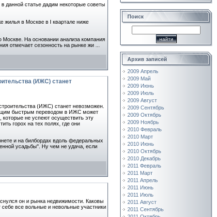
о в данной статье дадим некоторые советы
Поиск
 жилья в Москве в I квартале ниже
о Москве. На основании анализа компания
ания отмечает сезонность на рынке жи
...
Архив записей
2009 Апрель
2009 Май
оительства (ИЖС) станет
2009 Июнь
2009 Июль
2009 Август
 строительства (ИЖС) станет невозможен.
2009 Сентябрь
ующим быстрым переводом в ИЖС может
2009 Октябрь
, которые не успеют осуществить эту
2009 Ноябрь
ть горох на тех полях, где они
2010 Февраль
2010 Март
ернете и на билбордах вдоль федеральных
2010 Июнь
енной усадьбы". Ну чем не удача, если
2010 Октябрь
2010 Декабрь
2011 Февраль
2011 Март
2011 Апрель
2011 Июнь
2011 Июль
оснулся он и рынка недвижимости. Каковы
2011 Август
 себе все вольные и невольные участники
2011 Сентябрь
2011 Октябрь