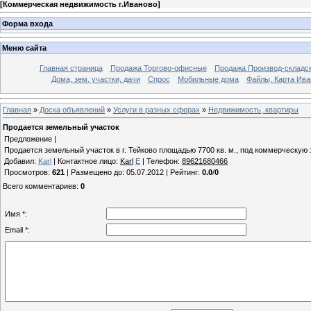
[
Коммерческая недвижимость г.Иваново
]
Форма входа
Меню сайта
Главная страница
Продажа Торгово-офисные
Продажа Производ-складс
Дома, зем. участки, дачи
Спрос
Мобильные дома
Файлы, Карта Ива
Главная
»
Доска объявлений
»
Услуги в разных сферах
»
Недвижимость, квартиры
Продается земельный участок
Предложение |
Продается земельный участок в г. Тейково площадью 7700 кв. м., под коммерческую за
Добавил
:
Karl
|
Контактное лицо
:
Karl
E
|
Телефон
:
89621680466
Просмотров
:
621
|
Размещено до
: 05.07.2012 |
Рейтинг
:
0.0
/
0
Всего комментариев
:
0
Имя *:
Email *: