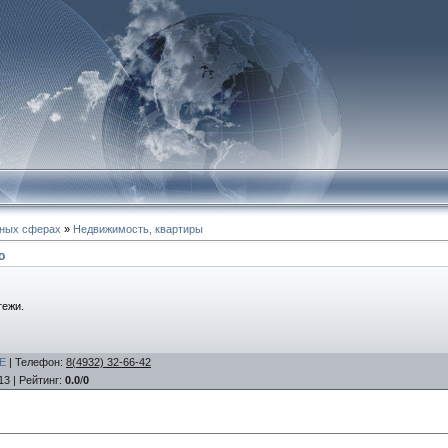
зных сферах
»
Недвижимость, квартиры
о
тежи.
E
|
Телефон
:
8(4932) 32-66-42
13 |
Рейтинг
:
0.0
/
0