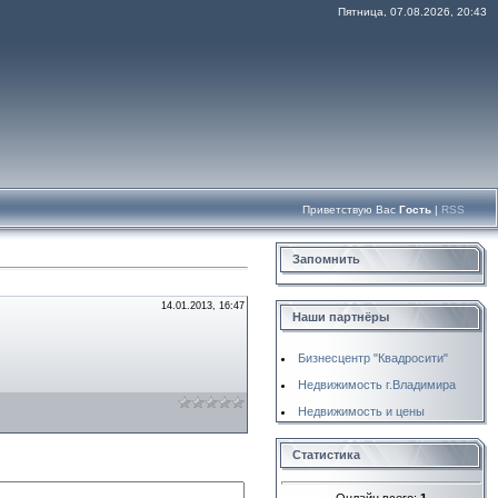
Пятница, 07.08.2026, 20:43
Приветствую Вас
Гость
|
RSS
Запомнить
14.01.2013, 16:47
Наши партнёры
Бизнесцентр "Квадросити"
Недвижимость г.Владимира
Недвижимость и цены
Статистика
Онлайн всего:
1