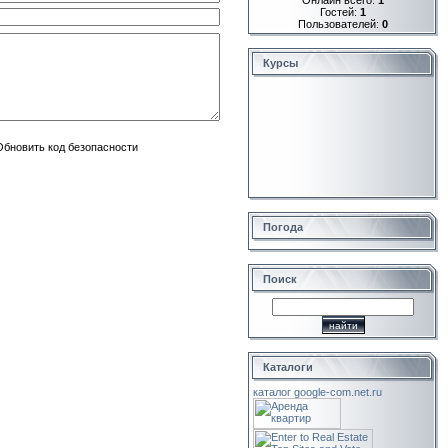
Гостей:
1
Пользователей:
0
Курсы
Погода
Поиск
Каталоги
каталог google-com.net.ru