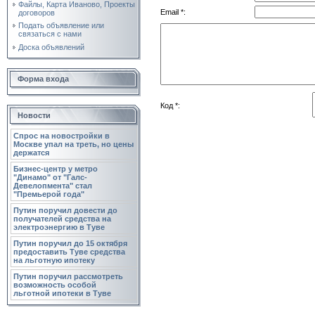
Файлы, Карта Иваново, Проекты
Email *:
договоров
Подать объявление или
связаться с нами
Доска объявлений
Форма входа
Код *:
Новости
Спрос на новостройки в
Москве упал на треть, но цены
держатся
Бизнес-центр у метро
"Динамо" от "Галс-
Девелопмента" стал
"Премьерой года"
Путин поручил довести до
получателей средства на
электроэнергию в Туве
Путин поручил до 15 октября
предоставить Туве средства
на льготную ипотеку
Путин поручил рассмотреть
возможность особой
льготной ипотеки в Туве