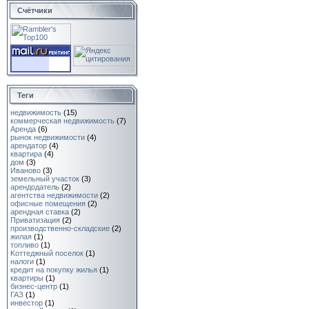
Счётчики
Теги
недвижимость
(15)
коммерческая недвижимость
(7)
Аренда
(6)
рынок недвижимости
(4)
арендатор
(4)
квартира
(4)
дом
(3)
Иваново
(3)
земельный участок
(3)
арендодатель
(2)
агентства недвижимости
(2)
офисные помещения
(2)
арендная ставка
(2)
Приватизация
(2)
производственно-складские
(2)
жилая
(1)
топливо
(1)
Koттеджный поcелoк
(1)
налоги
(1)
кредит на покупку жилья
(1)
квартиры
(1)
бизнес-центр
(1)
ГАЗ
(1)
инвестор
(1)