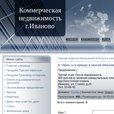
Коммерческая
недвижимость
г.Иваново
главная
регистрация
вход
Главная
»
Доска объявлений
»
Услуги в ра
Меню сайта
Офис ы в аренду в центре Иванов
Главная страница
Предложение |
Продажа Торгово-офисные
Третий этаж. После евроремонта.
Продажа Производ-складские
300 руб./кв.м, включая коммунальные пла
Земля под коммерческую
Круглосуточная охрана
застройку
Иваново, ул. Станко, д.25
Тел: 32-66-42
Эксклюзивные предложения
Добавил
:
Vgalata
|
Контактное лицо
:
Ирина
Аренда
Просмотров
:
489
|
Размещено до
: 30.03.20
Квартиры
Дома, зем. участки, дачи
Всего комментариев
:
0
Спрос
Мобильные дома
Имя *: